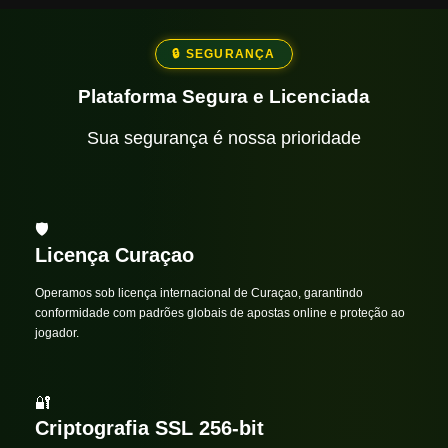
🔒 SEGURANÇA
Plataforma Segura e Licenciada
Sua segurança é nossa prioridade
🛡️
Licença Curaçao
Operamos sob licença internacional de Curaçao, garantindo
conformidade com padrões globais de apostas online e proteção ao
jogador.
🔐
Criptografia SSL 256-bit