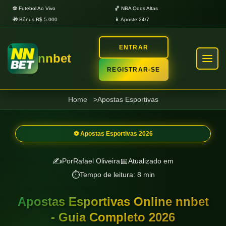
⚽ Futebol Ao Vivo
🏀 NBA Odds Altas
🎁 Bônus R$ 5.000
📱 Aposte 24/7
ENTRAR
nnbet
REGISTRAR-SE
Home
Apostas Esportivas
🎰 Jogos
Slot
⚽ Apostas Esportivas 2026
Cassino
✍️
📅
Por
Rafael Oliveira
Atualizado em
⏱️
Tempo de leitura: 8 min
Fortune
Apostas Esportivas Online nnbet
- Guia Completo 2026
Jogos