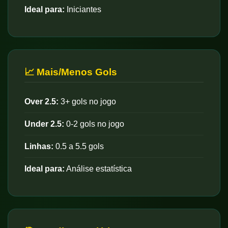
Ideal para:
Iniciantes
📈 Mais/Menos Gols
Over 2.5:
3+ gols no jogo
Under 2.5:
0-2 gols no jogo
Linhas:
0.5 a 5.5 gols
Ideal para:
Análise estatística