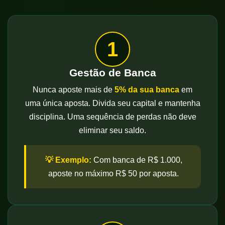
1
Gestão de Banca
Nunca aposte mais de
5% da sua banca
em
uma única aposta. Divida seu capital e mantenha
disciplina. Uma sequência de perdas não deve
eliminar seu saldo.
💡 Exemplo:
Com banca de R$ 1.000,
aposte no máximo R$ 50 por aposta.