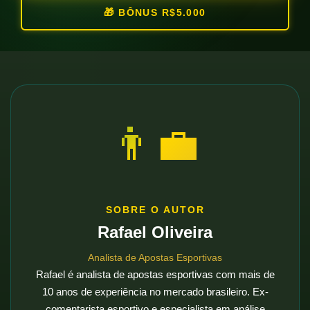
🏆 Plataforma
🎁 BÔNUS R$5.000
Plataforma
Bet
Win
👨‍💼
APP
📱 Download
SOBRE O AUTOR
Rafael Oliveira
APK
Analista de Apostas Esportivas
Rafael é analista de apostas esportivas com mais de
Download
10 anos de experiência no mercado brasileiro. Ex-
comentarista esportivo e especialista em análise