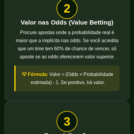
2
Valor nas Odds (Value Betting)
Procure apostas onde a probabilidade real é
maior que a implícita nas odds. Se você acredita
que um time tem 60% de chance de vencer, só
aposte se as odds oferecerem valor superior.
💡 Fórmula:
Valor = (Odds × Probabilidade
estimada) - 1. Se positivo, há valor.
3