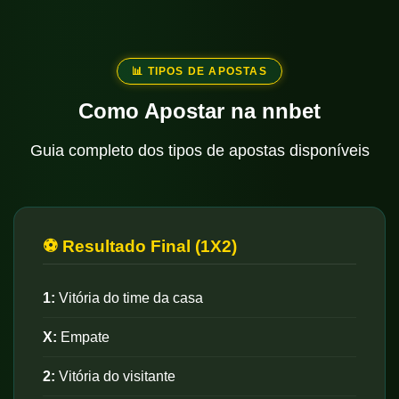
📊 TIPOS DE APOSTAS
Como Apostar na nnbet
Guia completo dos tipos de apostas disponíveis
⚽ Resultado Final (1X2)
1:
Vitória do time da casa
X:
Empate
2:
Vitória do visitante