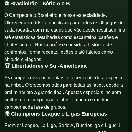
⚽ Brasileirão - Série A e B
O Campeonato Brasileiro é nossa especialidade.
Oferecemos odds competitivas para todos os 38 jogos de
cada rodada, com mercados que vão desde resultado final
até estatísticas detalhadas como escanteios, cartões e
chutes ao gol. Nossa análise considera histórico de
confrontos, forma recente, lesões e até fatores como
altitude e viagens.
🏆 Libertadores e Sul-Americana
As competições continentais recebem cobertura especial
na nnbet. Oferecemos odds para todas as fases, desde a
preliminar até a grande final. Apostas especiais incluem
artilheiro da competição, clube campeão e melhor
campanha da fase de grupos.
🌍 Champions League e Ligas Europeias
Premier League, La Liga, Serie A, Bundesliga e Ligue 1