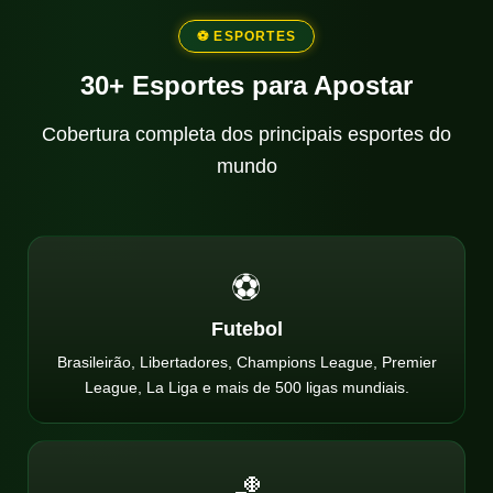
⚽ ESPORTES
30+ Esportes para Apostar
Cobertura completa dos principais esportes do
mundo
⚽
Futebol
Brasileirão, Libertadores, Champions League, Premier
League, La Liga e mais de 500 ligas mundiais.