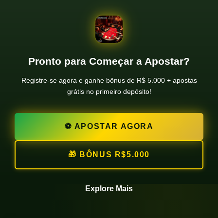
Pronto para Começar a Apostar?
Registre-se agora e ganhe bônus de R$ 5.000 + apostas
grátis no primeiro depósito!
⚽ APOSTAR AGORA
🎁 BÔNUS R$5.000
Explore Mais