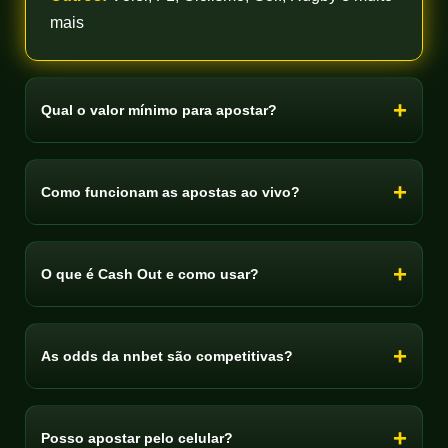
mais
Qual o valor mínimo para apostar?
Como funcionam as apostas ao vivo?
O que é Cash Out e como usar?
As odds da nnbet são competitivas?
Posso apostar pelo celular?