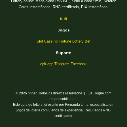
Lottery online: Mega-Sena R$50M+, Keno a cada 5min, Scratch
Cards instantâneos. RNG certificado, PIX instantâneo.
📱
📘
Jogos
Slot
Cassino
Fortune
Lottery
Bet
Suporte
apk
app
Telegram
Facebook
© 2026 nnbet. Todos os direitos reservados. | +18 | Jogue com
responsabilidade.
Este guia de lottery foi escrito por Fernanda Lima, especialista em
jogos de loteria com 8 anos de experiência. Resultados RNG
certificados.