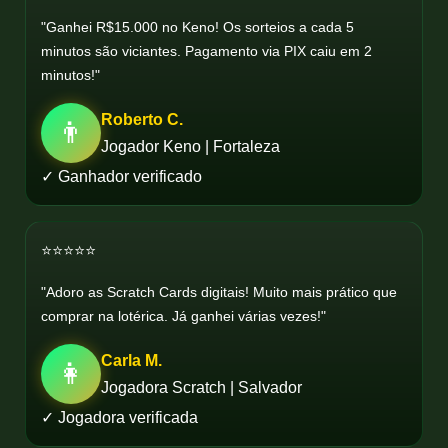
"Ganhei R$15.000 no Keno! Os sorteios a cada 5
minutos são viciantes. Pagamento via PIX caiu em 2
minutos!"
Roberto C.
👨
Jogador Keno | Fortaleza
✓ Ganhador verificado
⭐⭐⭐⭐⭐
"Adoro as Scratch Cards digitais! Muito mais prático que
comprar na lotérica. Já ganhei várias vezes!"
Carla M.
👩
Jogadora Scratch | Salvador
✓ Jogadora verificada