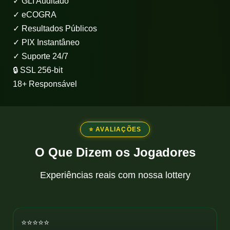
✓ GLI Auditado
✓ eCOGRA
✓ Resultados Públicos
✓ PIX Instantâneo
✓ Suporte 24/7
🔒 SSL 256-bit
18+ Responsável
⭐ AVALIAÇÕES
O Que Dizem os Jogadores
Experiências reais com nossa lottery
⭐⭐⭐⭐⭐