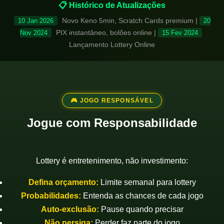
📋 Histórico de Atualizações
10 Jan 2026
Novo Keno 5min, Scratch Cards premium |
20
Nov 2024
PIX instantâneo, bolões online |
15 Fev 2024
Lançamento Lottery Online
🎮 JOGO RESPONSÁVEL
Jogue com Responsabilidade
Lottery é entretenimento, não investimento:
Defina orçamento:
Limite semanal para lottery
Probabilidades:
Entenda as chances de cada jogo
Auto-exclusão:
Pause quando precisar
Não persiga:
Perder faz parte do jogo