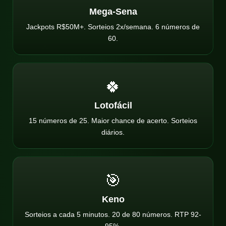
Baixar
Mega-Sena
Jackpots R$50M+. Sorteios 2x/semana. 6 números de
Instalar
60.
🌐 Social & Contato
🍀
📱 Telegram
Lotofácil
15 números de 25. Maior chance de acerto. Sorteios
📘 Facebook
diários.
🎯
Keno
Sorteios a cada 5 minutos. 20 de 80 números. RTP 92-