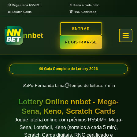
🎲 Mega-Sena R$50M+
🎯 Keno a cada 5min
🎫 Scratch Cards
🏆 RNG Certificado
ENTRAR
nnbet
REGISTRAR-SE
🎰 Jogos
🎲 Guia Completo de Lottery 2026
Slot
✍️
⏱️
Por
Fernanda Lima
Tempo de leitura: 7 min
Cassino
Lottery Online nnbet - Mega-
Sena, Keno, Scratch Cards
Fortune
Jogue loteria online com prêmios R$50M+: Mega-
Sena, Lotofácil, Keno (sorteios a cada 5 min),
Jogos
Scratch Cards digitais. RNG certificado e