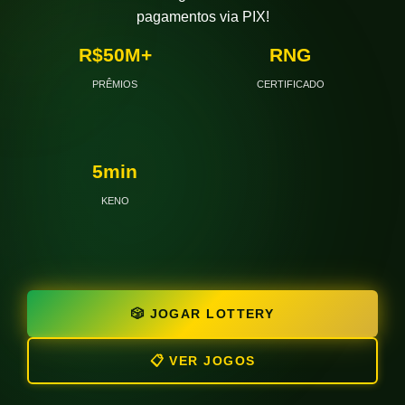
pagamentos via PIX!
Game
R$50M+
RNG
PRÊMIOS
CERTIFICADO
Lottery
👤 Conta
5min
Login
KENO
Cadastro
Bônus
🎲 JOGAR LOTTERY
VIP
📋 VER JOGOS